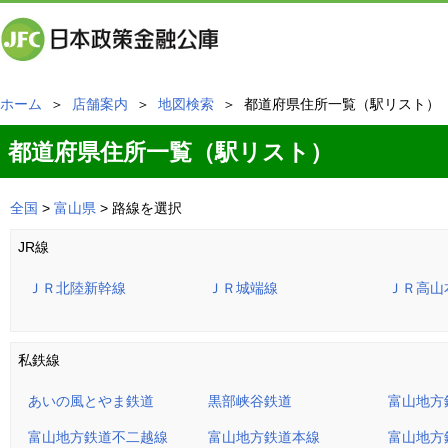
ホーム
＞
店舗案内
＞
地図検索
＞ 都道府県住所一覧（駅リスト）
都道府県住所一覧（駅リスト）
全国
>
富山県
> 路線を選択
JR線
ＪＲ北陸新幹線
ＪＲ城端線
ＪＲ高山
私鉄線
あいの風とやま鉄道
黒部峡谷鉄道
富山地方
富山地方鉄道不二越線
富山地方鉄道本線
富山地方