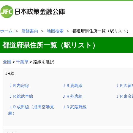
ホーム
＞
店舗案内
＞
地図検索
＞ 都道府県住所一覧（駅リスト）
都道府県住所一覧（駅リスト）
全国
>
千葉県
> 路線を選択
JR線
ＪＲ内房線
ＪＲ鹿島線
ＪＲ久留
ＪＲ総武本線
ＪＲ外房線
ＪＲ東金
ＪＲ成田線（成田空港支
ＪＲ武蔵野線
線）