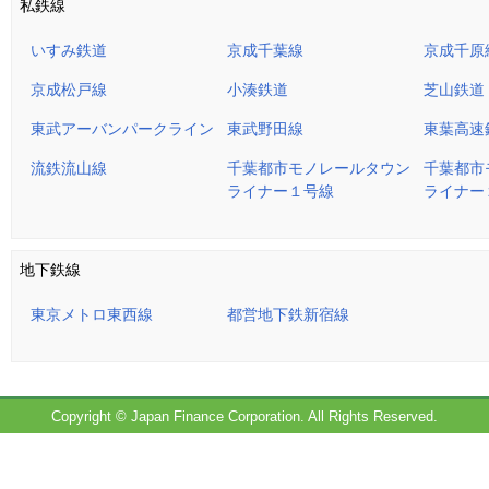
私鉄線
いすみ鉄道
京成千葉線
京成千原
京成松戸線
小湊鉄道
芝山鉄道
東武アーバンパークライン
東武野田線
東葉高速
流鉄流山線
千葉都市モノレールタウン
千葉都市
ライナー１号線
ライナー
地下鉄線
東京メトロ東西線
都営地下鉄新宿線
Copyright © Japan Finance Corporation. All Rights Reserved.