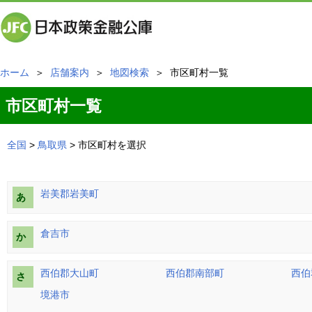
ホーム
＞
店舗案内
＞
地図検索
＞ 市区町村一覧
市区町村一覧
全国
>
鳥取県
> 市区町村を選択
岩美郡岩美町
あ
倉吉市
か
西伯郡大山町
西伯郡南部町
西伯
さ
境港市