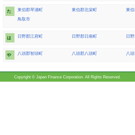
東伯郡琴浦町
東伯郡北栄町
東伯
た
鳥取市
日野郡江府町
日野郡日南町
日野
は
八頭郡智頭町
八頭郡八頭町
八頭
や
Copyright © Japan Finance Corporation. All Rights Reserved.