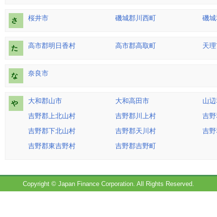
桜井市
磯城郡川西町
磯城
さ
高市郡明日香村
高市郡高取町
天理
た
奈良市
な
大和郡山市
大和高田市
山辺
や
吉野郡上北山村
吉野郡川上村
吉野
吉野郡下北山村
吉野郡天川村
吉野
吉野郡東吉野村
吉野郡吉野町
Copyright © Japan Finance Corporation. All Rights Reserved.