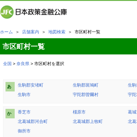
ホーム
＞
店舗案内
＞
地図検索
＞ 市区町村一覧
市区町村一覧
全国
>
奈良県
> 市区町村を選択
生駒郡安堵町
生駒郡斑鳩町
生駒
あ
生駒市
宇陀郡曽爾村
宇陀
香芝市
橿原市
葛城
か
北葛城郡河合町
北葛城郡上牧町
北葛
御所市