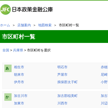
ホーム
＞
店舗案内
＞
地図検索
＞ 市区町村一覧
市区町村一覧
全国
>
兵庫県
> 市区町村を選択
相生市
明石市
赤穂
あ
朝来市
芦屋市
尼崎
伊丹市
揖保郡太子町
小野
加古川市
加古郡稲美町
加古
か
加東市
川西市
川辺