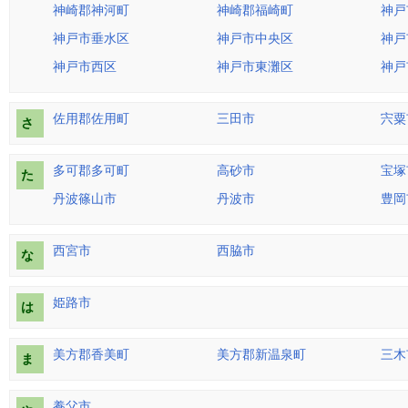
神崎郡神河町
神崎郡福崎町
神戸
神戸市垂水区
神戸市中央区
神戸
神戸市西区
神戸市東灘区
神戸
佐用郡佐用町
三田市
宍粟
さ
多可郡多可町
高砂市
宝塚
た
丹波篠山市
丹波市
豊岡
西宮市
西脇市
な
姫路市
は
美方郡香美町
美方郡新温泉町
三木
ま
養父市