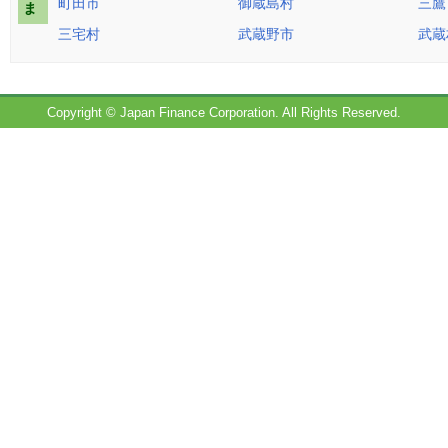
町田市
御蔵島村
三鷹
ま
三宅村
武蔵野市
武蔵
Copyright © Japan Finance Corporation. All Rights Reserved.