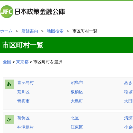
ホーム
＞
店舗案内
＞
地図検索
＞ 市区町村一覧
市区町村一覧
全国
>
東京都
> 市区町村を選択
青ヶ島村
昭島市
あき
あ
荒川区
板橋区
稲城
青梅市
大島町
大田
葛飾区
北区
清瀬
か
神津島村
江東区
小金