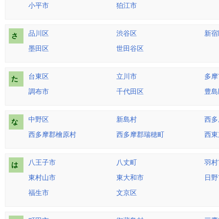
小平市
狛江市
品川区
渋谷区
新宿
さ
墨田区
世田谷区
台東区
立川市
多摩
た
調布市
千代田区
豊島
中野区
新島村
西多
な
西多摩郡檜原村
西多摩郡瑞穂町
西東
八王子市
八丈町
羽村
は
東村山市
東大和市
日野
福生市
文京区