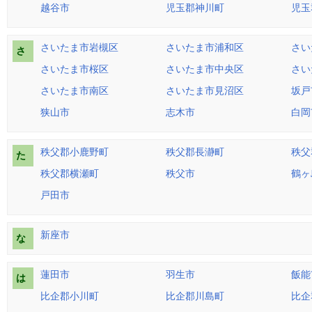
越谷市
児玉郡神川町
児玉
さいたま市岩槻区
さいたま市浦和区
さい
さ
さいたま市桜区
さいたま市中央区
さい
さいたま市南区
さいたま市見沼区
坂戸
狭山市
志木市
白岡
秩父郡小鹿野町
秩父郡長瀞町
秩父
た
秩父郡横瀬町
秩父市
鶴ヶ
戸田市
新座市
な
蓮田市
羽生市
飯能
は
比企郡小川町
比企郡川島町
比企