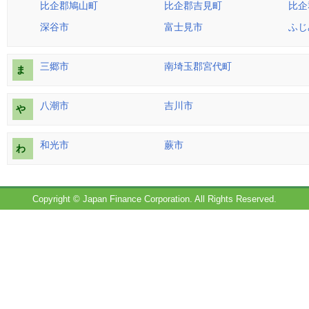
比企郡鳩山町
比企郡吉見町
比企
深谷市
富士見市
ふじ
三郷市
南埼玉郡宮代町
ま
八潮市
吉川市
や
和光市
蕨市
わ
Copyright © Japan Finance Corporation. All Rights Reserved.