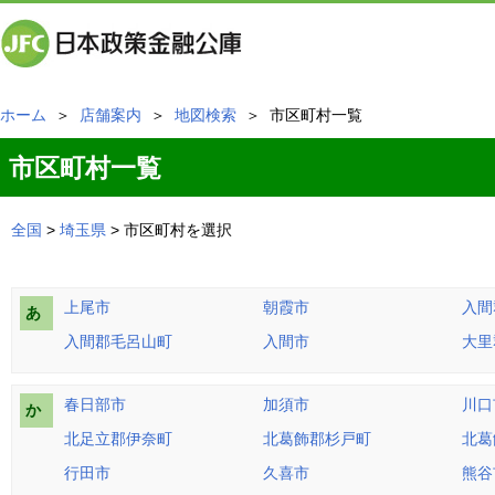
ホーム
＞
店舗案内
＞
地図検索
＞ 市区町村一覧
市区町村一覧
全国
>
埼玉県
> 市区町村を選択
上尾市
朝霞市
入間
あ
入間郡毛呂山町
入間市
大里
春日部市
加須市
川口
か
北足立郡伊奈町
北葛飾郡杉戸町
北葛
行田市
久喜市
熊谷