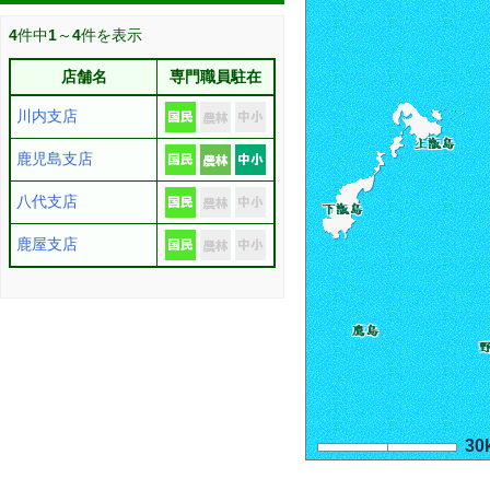
4
件中
1
～
4
件を表示
店舗名
専門職員駐在
川内支店
鹿児島支店
八代支店
鹿屋支店
30