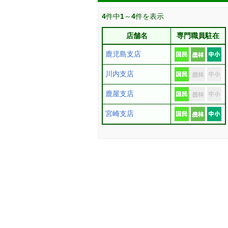
4
件中
1
～
4
件を表示
店舗名
専門職員駐在
鹿児島支店
川内支店
鹿屋支店
宮崎支店