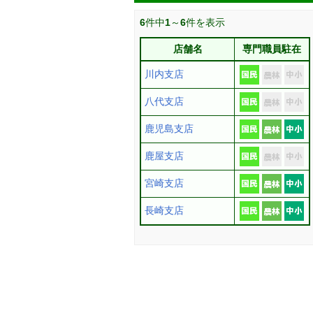
6
件中
1
～
6
件を表示
店舗名
専門職員駐在
川内支店
八代支店
鹿児島支店
鹿屋支店
宮崎支店
長崎支店