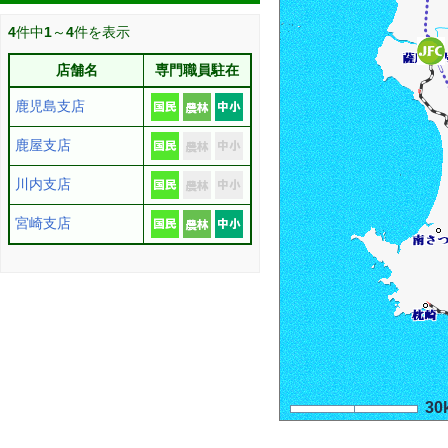
4
件中
1
～
4
件を表示
店舗名
専門職員駐在
鹿児島支店
鹿屋支店
川内支店
宮崎支店
30