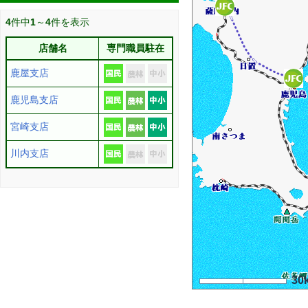
4
件中
1
～
4
件を表示
店舗名
専門職員駐在
鹿屋支店
鹿児島支店
宮崎支店
川内支店
30