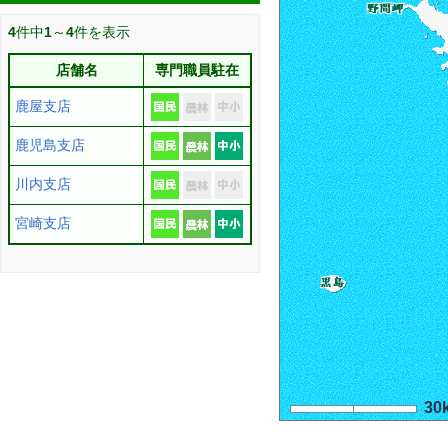
4
件中
1
～
4
件を表示
店舗名
専門職員駐在
鹿屋支店
鹿児島支店
川内支店
宮崎支店
30