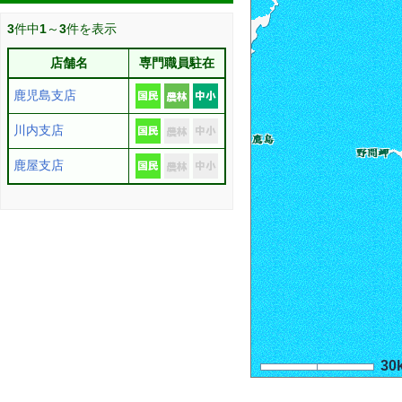
3
件中
1
～
3
件を表示
店舗名
専門職員駐在
鹿児島支店
川内支店
鹿屋支店
30