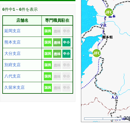
6
件中
1
～
6
件を表示
店舗名
専門職員駐在
延岡支店
熊本支店
大分支店
別府支店
八代支店
久留米支店
30