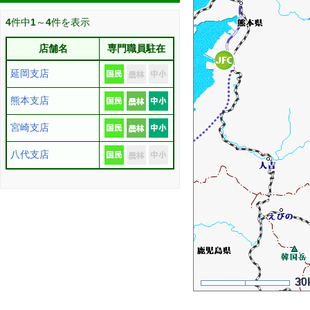
4
件中
1
～
4
件を表示
店舗名
専門職員駐在
延岡支店
熊本支店
宮崎支店
八代支店
30