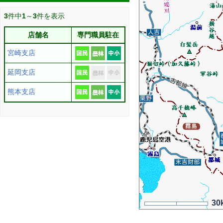
3
件中
1
～
3
件を表示
店舗名
専門職員駐在
宮崎支店
延岡支店
熊本支店
30