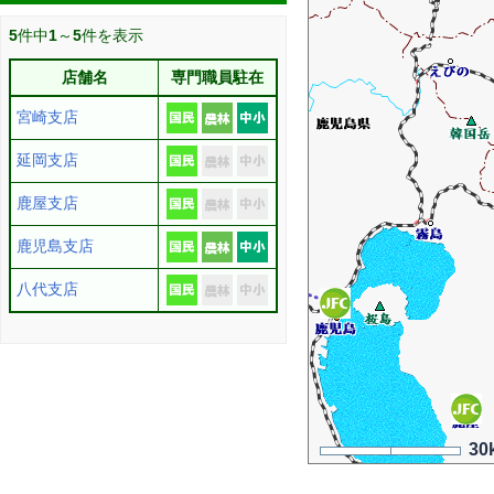
5
件中
1
～
5
件を表示
店舗名
専門職員駐在
宮崎支店
延岡支店
鹿屋支店
鹿児島支店
八代支店
30