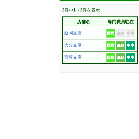
3
件中
1
～
3
件を表示
店舗名
専門職員駐在
延岡支店
大分支店
宮崎支店