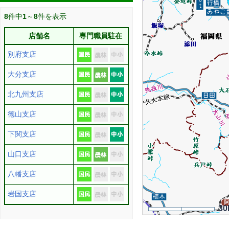
8
件中
1
～
8
件を表示
店舗名
専門職員駐在
別府支店
大分支店
北九州支店
徳山支店
下関支店
山口支店
八幡支店
岩国支店
30