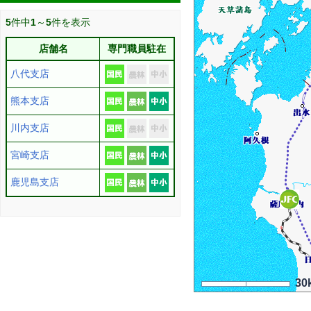
5
件中
1
～
5
件を表示
店舗名
専門職員駐在
八代支店
熊本支店
川内支店
宮崎支店
鹿児島支店
30