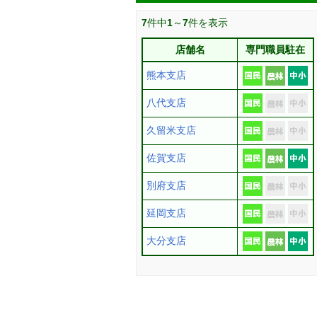
7
件中
1
～
7
件を表示
店舗名
専門職員駐在
熊本支店
八代支店
久留米支店
佐賀支店
別府支店
延岡支店
大分支店