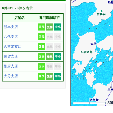
6
件中
1
～
6
件を表示
店舗名
専門職員駐在
熊本支店
八代支店
久留米支店
佐賀支店
別府支店
大分支店
30