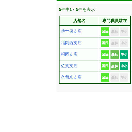
5
件中
1
～
5
件を表示
店舗名
専門職員駐在
佐世保支店
福岡西支店
福岡支店
佐賀支店
久留米支店