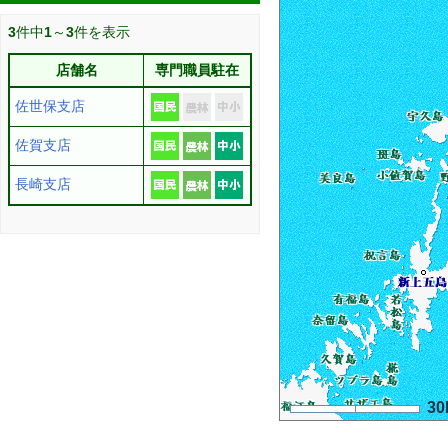
3
件中
1
～
3
件を表示
店舗名
専門職員駐在
佐世保支店
佐賀支店
長崎支店
30