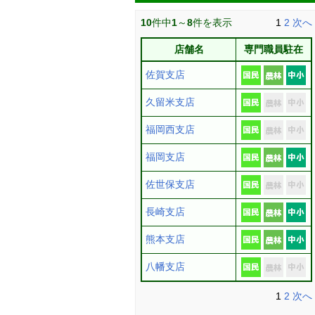
10
件中
1
～
8
件を表示
1
2
次へ
店舗名
専門職員駐在
佐賀支店
久留米支店
福岡西支店
福岡支店
佐世保支店
長崎支店
熊本支店
八幡支店
1
2
次へ