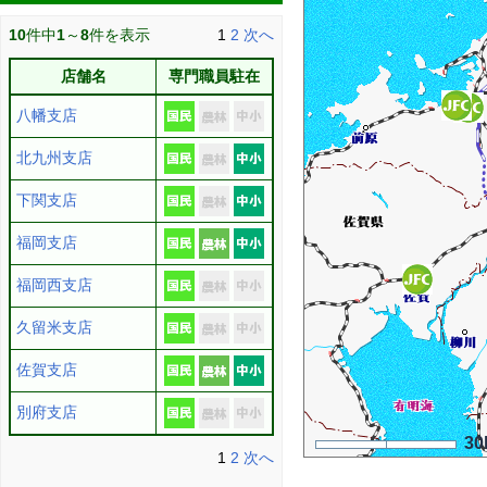
10
件中
1
～
8
件を表示
1
2
次へ
店舗名
専門職員駐在
八幡支店
北九州支店
下関支店
福岡支店
福岡西支店
久留米支店
佐賀支店
別府支店
30
1
2
次へ