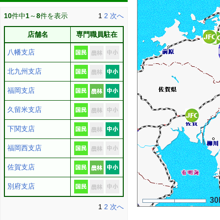
10
件中
1
～
8
件を表示
1
2
次へ
店舗名
専門職員駐在
八幡支店
北九州支店
福岡支店
久留米支店
下関支店
福岡西支店
佐賀支店
別府支店
30
1
2
次へ