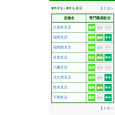
9
件中
1
～
8
件を表示
1
2
次へ
店舗名
専門職員駐在
久留米支店
福岡支店
福岡西支店
佐賀支店
八幡支店
北九州支店
熊本支店
下関支店
1
2
次へ