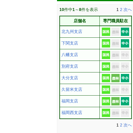
10
件中
1
～
8
件を表示
1
2
次へ
店舗名
専門職員駐在
北九州支店
下関支店
八幡支店
別府支店
大分支店
久留米支店
福岡支店
福岡西支店
1
2
次へ