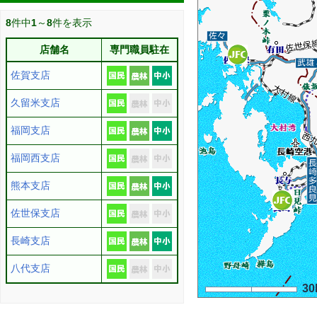
8
件中
1
～
8
件を表示
店舗名
専門職員駐在
佐賀支店
久留米支店
福岡支店
福岡西支店
熊本支店
佐世保支店
長崎支店
八代支店
30