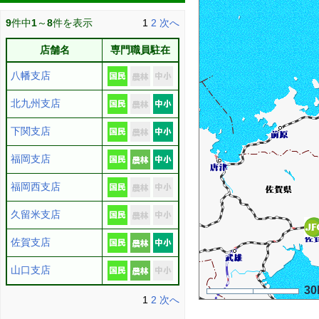
9
件中
1
～
8
件を表示
1
2
次へ
店舗名
専門職員駐在
八幡支店
北九州支店
下関支店
福岡支店
福岡西支店
久留米支店
佐賀支店
山口支店
30
1
2
次へ