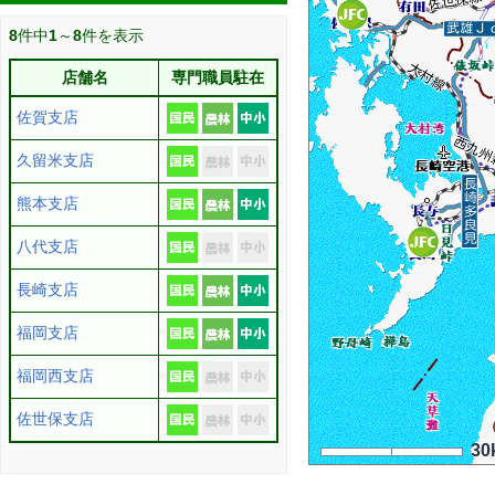
8
件中
1
～
8
件を表示
店舗名
専門職員駐在
佐賀支店
久留米支店
熊本支店
八代支店
長崎支店
福岡支店
福岡西支店
佐世保支店
30