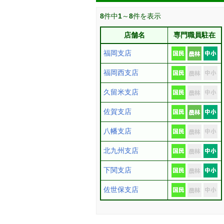
8
件中
1
～
8
件を表示
店舗名
専門職員駐在
福岡支店
福岡西支店
久留米支店
佐賀支店
八幡支店
北九州支店
下関支店
佐世保支店