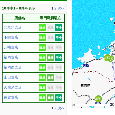
10
件中
1
～
8
件を表示
1
2
次へ
店舗名
専門職員駐在
北九州支店
下関支店
八幡支店
福岡支店
福岡西支店
山口支店
久留米支店
佐賀支店
3
1
2
次へ