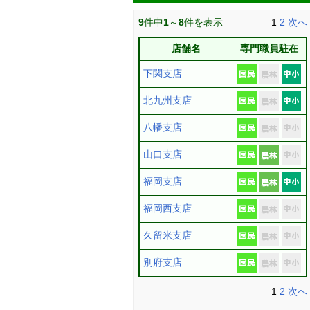
9
件中
1
～
8
件を表示
1
2
次へ
店舗名
専門職員駐在
下関支店
北九州支店
八幡支店
山口支店
福岡支店
福岡西支店
久留米支店
別府支店
1
2
次へ