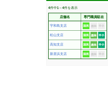
4
件中
1
～
4
件を表示
店舗名
専門職員駐在
宇和島支店
松山支店
高知支店
新居浜支店