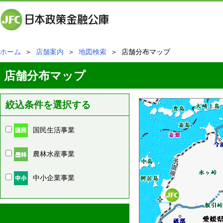
ホーム
＞
店舗案内
＞
地図検索
＞ 店舗分布マップ
店舗分布マップ
絞込条件を選択する
国民生活事業
農林水産事業
中小企業事業
周辺の店舗情報