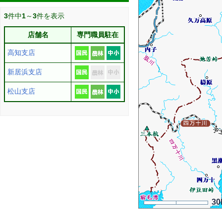
3
件中
1
～
3
件を表示
店舗名
専門職員駐在
高知支店
新居浜支店
松山支店
30