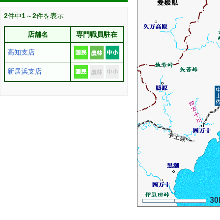
2
件中
1
～
2
件を表示
店舗名
専門職員駐在
高知支店
新居浜支店
30