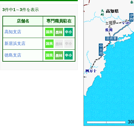
3
件中
1
～
3
件を表示
店舗名
専門職員駐在
高知支店
新居浜支店
徳島支店
30