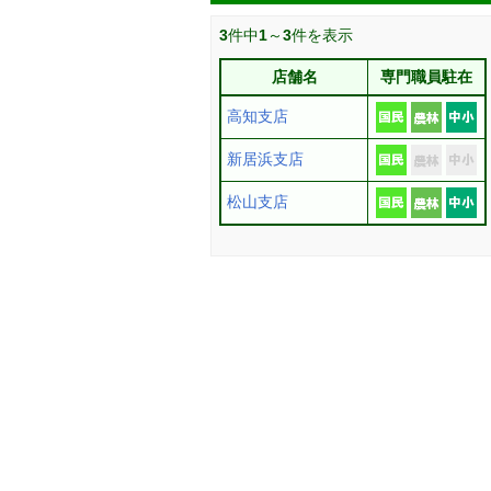
3
件中
1
～
3
件を表示
店舗名
専門職員駐在
高知支店
新居浜支店
松山支店