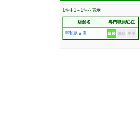
1
件中
1
～
1
件を表示
店舗名
専門職員駐在
宇和島支店