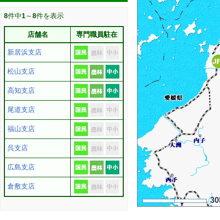
8
件中
1
～
8
件を表示
店舗名
専門職員駐在
新居浜支店
松山支店
高知支店
尾道支店
福山支店
呉支店
広島支店
倉敷支店
3