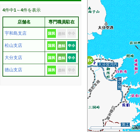
4
件中
1
～
4
件を表示
店舗名
専門職員駐在
宇和島支店
松山支店
大分支店
徳山支店
30