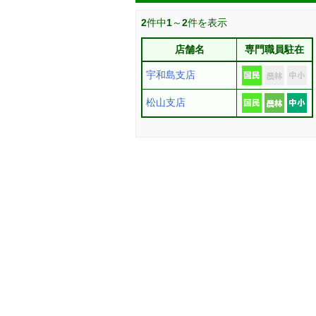
2
件中
1
～
2
件を表示
店舗名
専門職員駐在
宇和島支店
松山支店