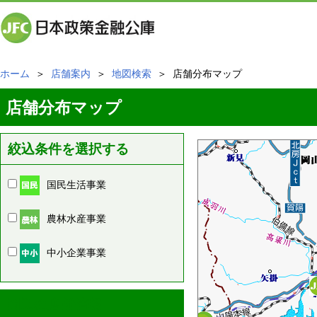
ホーム
＞
店舗案内
＞
地図検索
＞ 店舗分布マップ
店舗分布マップ
絞込条件を選択する
国民生活事業
農林水産事業
中小企業事業
周辺の店舗情報