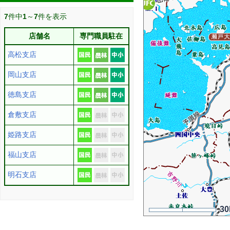
7
件中
1
～
7
件を表示
店舗名
専門職員駐在
高松支店
岡山支店
徳島支店
倉敷支店
姫路支店
福山支店
明石支店
3