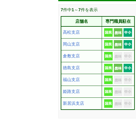
7
件中
1
～
7
件を表示
店舗名
専門職員駐在
高松支店
岡山支店
倉敷支店
徳島支店
福山支店
姫路支店
新居浜支店