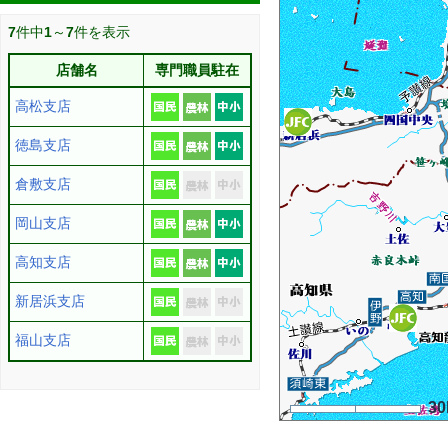
7
件中
1
～
7
件を表示
店舗名
専門職員駐在
高松支店
徳島支店
倉敷支店
岡山支店
高知支店
新居浜支店
福山支店
3