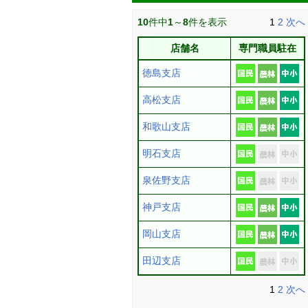
10
件中
1
～
8
件を表示
1
2
次へ
店舗名
専門職員駐在
徳島支店
高松支店
和歌山支店
明石支店
泉佐野支店
神戸支店
岡山支店
田辺支店
1
2
次へ