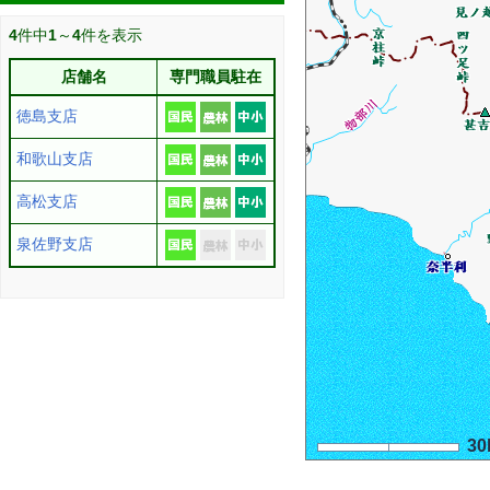
4
件中
1
～
4
件を表示
店舗名
専門職員駐在
徳島支店
和歌山支店
高松支店
泉佐野支店
30